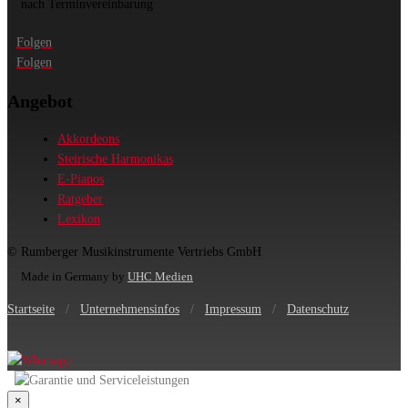
nach Terminvereinbarung
Folgen
Folgen
Angebot
Akkordeons
Steirische Harmonikas
E-Pianos
Ratgeber
Lexikon
© Rumberger Musikinstrumente Vertriebs GmbH
Made in Germany by
UHC Medien
Startseite
/
Unternehmensinfos
/
Impressum
/
Datenschutz
×