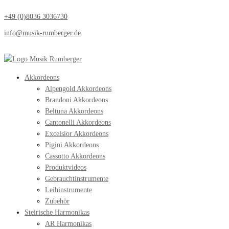
+49 (0)8036 3036730
info@musik-rumberger.de
Akkordeons
Alpengold Akkordeons
Brandoni Akkordeons
Beltuna Akkordeons
Cantonelli Akkordeons
Excelsior Akkordeons
Pigini Akkordeons
Cassotto Akkordeons
Produktvideos
Gebrauchtinstrumente
Leihinstrumente
Zubehör
Steirische Harmonikas
AR Harmonikas