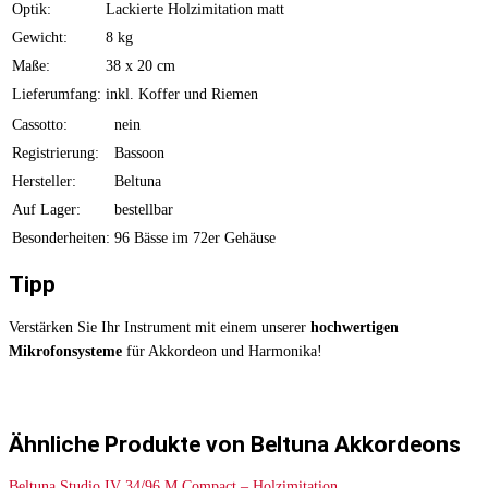
Optik:
Lackierte Holzimitation matt
Gewicht:
8 kg
Maße:
38 x 20 cm
Lieferumfang:
inkl. Koffer und Riemen
Cassotto:
nein
Registrierung:
Bassoon
Hersteller:
Beltuna
Auf Lager:
bestellbar
Besonderheiten:
96 Bässe im 72er Gehäuse
Tipp
Verstärken Sie Ihr Instrument mit einem unserer
hochwertigen
Mikrofonsysteme
für Akkordeon und Harmonika!
Ähnliche Produkte von Beltuna Akkordeons
Beltuna Studio IV 34/96 M Compact – Holzimitation