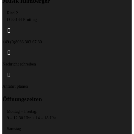
Musik Rumberger
Ried 2
D-83134 Prutting

+49 (0)8036 303 67 30

Nachricht schreiben

Anfahrt planen
Öffnungszeiten
Montag – Freitag:
9 – 12.30 Uhr + 14 – 18 Uhr
Samstag: