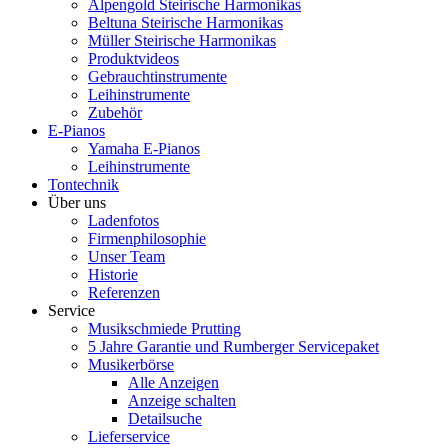
Alpengold Steirische Harmonikas
Beltuna Steirische Harmonikas
Müller Steirische Harmonikas
Produktvideos
Gebrauchtinstrumente
Leihinstrumente
Zubehör
E-Pianos
Yamaha E-Pianos
Leihinstrumente
Tontechnik
Über uns
Ladenfotos
Firmenphilosophie
Unser Team
Historie
Referenzen
Service
Musikschmiede Prutting
5 Jahre Garantie und Rumberger Servicepaket
Musikerbörse
Alle Anzeigen
Anzeige schalten
Detailsuche
Lieferservice