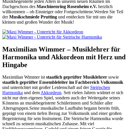
Musikbegeisterte jeden Alters in unseren neuen Räumen im
Dachgeschoss des
Maschinenring Rosenheim e.V.
herzlich
willkommen – ob Einsteiger oder Fortgeschrittene.Werden Sie Teil
der
Musikschmiede Prutting
und entdecken Sie mit uns die
kleinen und großen Wunder der Musik!
Maximilian Wimmer – Musiklehrer für
Harmonika und Akkordeon mit Herz und
Hingabe
Maximilian Wimmer ist
staatlich geprüfter Musiklehrer
sowie
staatlich geprüfter Ensembleleiter im Fachbereich Volksmusik
und unterrichtet mit großer Leidenschaft auf der
Steirischen
Harmonika
und dem
Akkordeon
. Seit vielen Jahren widmet er sich
nicht nur dem eigenen Spiel, sondern auch der Weitergabe seines
Könnens an musikbegeisterte Schülerinnen und Schüler aller
Altersgruppen.Seine musikalische Laufbahn begann bereits früh,
geprägt von einem tiefen Bezug zur Volksmusik und einer großen
Begeisterung für sein Instrument. Die Steirische Harmonika wurde
schnell zu seinem musikalischen Zuhause. Mit viel
Einfühlungsvermögen, Geduld und einem feinen Gespür für