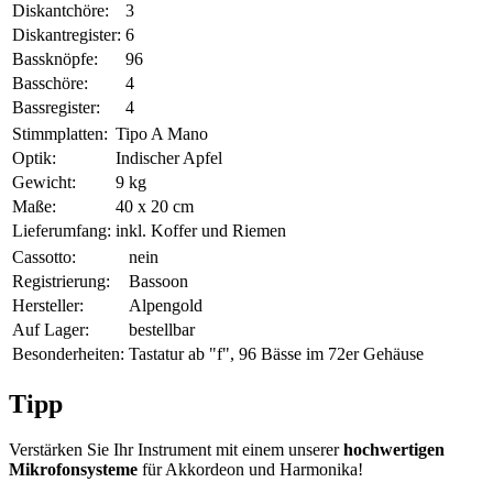
Diskantchöre:
3
Diskantregister:
6
Bassknöpfe:
96
Basschöre:
4
Bassregister:
4
Stimmplatten:
Tipo A Mano
Optik:
Indischer Apfel
Gewicht:
9 kg
Maße:
40 x 20 cm
Lieferumfang:
inkl. Koffer und Riemen
Cassotto:
nein
Registrierung:
Bassoon
Hersteller:
Alpengold
Auf Lager:
bestellbar
Besonderheiten:
Tastatur ab "f", 96 Bässe im 72er Gehäuse
Tipp
Verstärken Sie Ihr Instrument mit einem unserer
hochwertigen
Mikrofonsysteme
für Akkordeon und Harmonika!