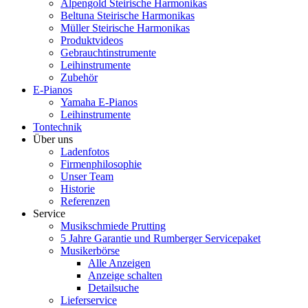
Alpengold Steirische Harmonikas
Beltuna Steirische Harmonikas
Müller Steirische Harmonikas
Produktvideos
Gebrauchtinstrumente
Leihinstrumente
Zubehör
E-Pianos
Yamaha E-Pianos
Leihinstrumente
Tontechnik
Über uns
Ladenfotos
Firmenphilosophie
Unser Team
Historie
Referenzen
Service
Musikschmiede Prutting
5 Jahre Garantie und Rumberger Servicepaket
Musikerbörse
Alle Anzeigen
Anzeige schalten
Detailsuche
Lieferservice