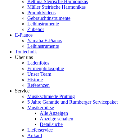
Beltuna Steirische Harmonikas
Müller Steirische Harmonikas
Produktvideos
Gebrauchtinstrumente
Leihinstrumente
Zubehör
E-Pianos
Yamaha E-Pianos
Leihinstrumente
Tontechnik
Über uns
Ladenfotos
Firmenphilosophie
Unser Team
Historie
Referenzen
Service
Musikschmiede Prutting
5 Jahre Garantie und Rumberger Servicepaket
Musikerbörse
Alle Anzeigen
Anzeige schalten
Detailsuche
Lieferservice
Ankauf