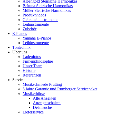
Alpengold Steirische Harmonikas
Beltuna Steirische Harmonikas
Müller Steirische Harmonikas
Produktvideos
Gebrauchtinstrumente
Leihinstrumente
Zubehör
E-Pianos
Yamaha E-Pianos
Leihinstrumente
Tontechnik
Über uns
Ladenfotos
Firmenphilosophie
Unser Team
Historie
Referenzen
Service
Musikschmiede Prutting
5 Jahre Garantie und Rumberger Servicepaket
Musikerbörse
Alle Anzeigen
Anzeige schalten
Detailsuche
Lieferservice