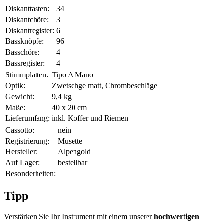
Diskanttasten:
34
Diskantchöre:
3
Diskantregister:
6
Bassknöpfe:
96
Basschöre:
4
Bassregister:
4
Stimmplatten:
Tipo A Mano
Optik:
Zwetschge matt, Chrombeschläge
Gewicht:
9,4 kg
Maße:
40 x 20 cm
Lieferumfang:
inkl. Koffer und Riemen
Cassotto:
nein
Registrierung:
Musette
Hersteller:
Alpengold
Auf Lager:
bestellbar
Besonderheiten:
Tipp
Verstärken Sie Ihr Instrument mit einem unserer
hochwertigen