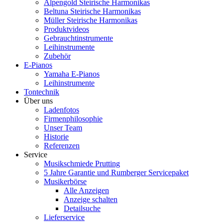
Alpengold Steirische Harmonikas
Beltuna Steirische Harmonikas
Müller Steirische Harmonikas
Produktvideos
Gebrauchtinstrumente
Leihinstrumente
Zubehör
E-Pianos
Yamaha E-Pianos
Leihinstrumente
Tontechnik
Über uns
Ladenfotos
Firmenphilosophie
Unser Team
Historie
Referenzen
Service
Musikschmiede Prutting
5 Jahre Garantie und Rumberger Servicepaket
Musikerbörse
Alle Anzeigen
Anzeige schalten
Detailsuche
Lieferservice