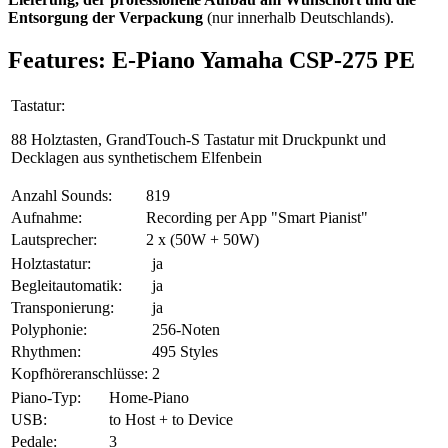
Entsorgung der Verpackung
(nur innerhalb Deutschlands).
Features: E-Piano Yamaha CSP-275 PE
Tastatur:
88 Holztasten, GrandTouch-S Tastatur mit Druckpunkt und
Decklagen aus synthetischem Elfenbein
Anzahl Sounds:
819
Aufnahme:
Recording per App "Smart Pianist"
Lautsprecher:
2 x (50W + 50W)
Holztastatur:
ja
Begleitautomatik:
ja
Transponierung:
ja
Polyphonie:
256-Noten
Rhythmen:
495 Styles
Kopfhöreranschlüsse:
2
Piano-Typ:
Home-Piano
USB:
to Host + to Device
Pedale:
3