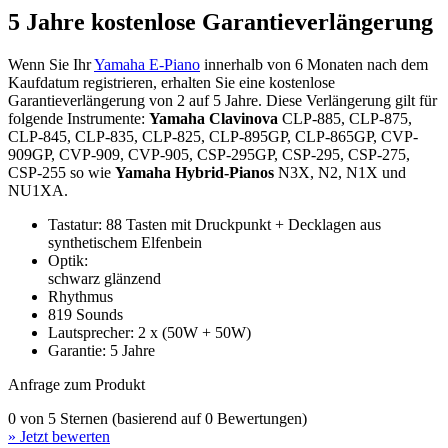
5 Jahre kostenlose Garantieverlängerung
Wenn Sie Ihr
Yamaha E-Piano
innerhalb von 6 Monaten nach dem
Kaufdatum registrieren, erhalten Sie eine kostenlose
Garantieverlängerung von 2 auf 5 Jahre. Diese Verlängerung gilt für
folgende Instrumente:
Yamaha Clavinova
CLP-885, CLP-875,
CLP-845, CLP-835, CLP-825, CLP-895GP, CLP-865GP, CVP-
909GP, CVP-909, CVP-905, CSP-295GP, CSP-295, CSP-275,
CSP-255 so wie
Yamaha Hybrid-Pianos
N3X, N2, N1X und
NU1XA.
Tastatur: 88 Tasten mit Druckpunkt + Decklagen aus
synthetischem Elfenbein
Optik:
schwarz glänzend
Rhythmus
819 Sounds
Lautsprecher: 2 x (50W + 50W)
Garantie: 5 Jahre
Anfrage zum Produkt
0 von 5 Sternen (basierend auf 0 Bewertungen)
» Jetzt bewerten