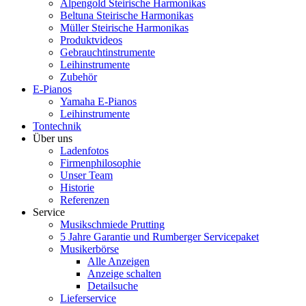
Alpengold Steirische Harmonikas
Beltuna Steirische Harmonikas
Müller Steirische Harmonikas
Produktvideos
Gebrauchtinstrumente
Leihinstrumente
Zubehör
E-Pianos
Yamaha E-Pianos
Leihinstrumente
Tontechnik
Über uns
Ladenfotos
Firmenphilosophie
Unser Team
Historie
Referenzen
Service
Musikschmiede Prutting
5 Jahre Garantie und Rumberger Servicepaket
Musikerbörse
Alle Anzeigen
Anzeige schalten
Detailsuche
Lieferservice