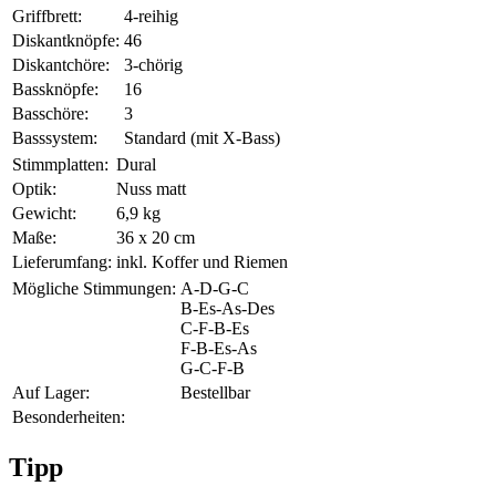
Griffbrett:
4-reihig
Diskantknöpfe:
46
Diskantchöre:
3-chörig
Bassknöpfe:
16
Basschöre:
3
Basssystem:
Standard (mit X-Bass)
Stimmplatten:
Dural
Optik:
Nuss matt
Gewicht:
6,9 kg
Maße:
36 x 20 cm
Lieferumfang:
inkl. Koffer und Riemen
Mögliche Stimmungen:
A-D-G-C
B-Es-As-Des
C-F-B-Es
F-B-Es-As
G-C-F-B
Auf Lager:
Bestellbar
Besonderheiten:
Tipp