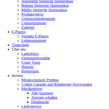
Alpengold Steirische Harmonikas
Beltuna Steirische Harmonikas
Müller Steirische Harmonikas
Produktvideos
Gebrauchtinstrumente
Leihinstrumente
Zubehör
E-Pianos
Yamaha E-Pianos
Leihinstrumente
Tontechnik
Über uns
Ladenfotos
Firmenphilosophie
Unser Team
Historie
Referenzen
Service
Musikschmiede Prutting
5 Jahre Garantie und Rumberger Servicepaket
Musikerbörse
Alle Anzeigen
Anzeige schalten
Detailsuche
Lieferservice