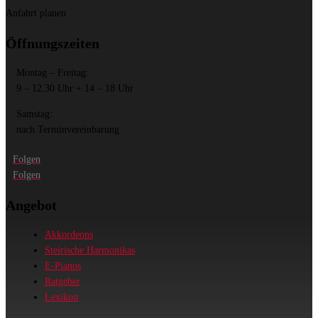
Anfahrt planen
Öffnungszeiten
Montag – Freitag:
9 – 12.30 Uhr + 14 – 18 Uhr
Samstag:
nach Terminvereinbarung
Folgen
Folgen
Angebot
Akkordeons
Steirische Harmonikas
E-Pianos
Ratgeber
Lexikon