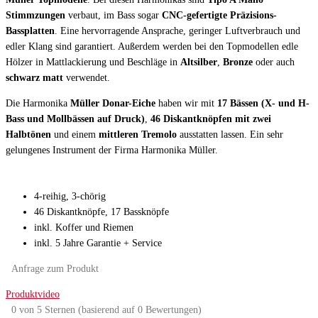
Stimmzungen
verbaut, im Bass sogar
CNC-gefertigte Präzisions-
Bassplatten
. Eine hervorragende Ansprache, geringer Luftverbrauch und
edler Klang sind garantiert. Außerdem werden bei den Topmodellen edle
Hölzer in Mattlackierung und Beschläge in
Altsilber
,
Bronze
oder auch
schwarz matt
verwendet.
Die Harmonika
Müller Donar-Eiche
haben wir mit
17 Bässen (X- und H-
Bass und Mollbässen auf Druck)
,
46 Diskantknöpfen mit zwei
Halbtönen
und einem
mittleren Tremolo
ausstatten lassen. Ein sehr
gelungenes Instrument der Firma Harmonika Müller.
4-reihig, 3-chörig
46 Diskantknöpfe, 17 Bassknöpfe
inkl. Koffer und Riemen
inkl. 5 Jahre Garantie + Service
Anfrage zum Produkt
Produktvideo
0 von 5 Sternen (basierend auf 0 Bewertungen)