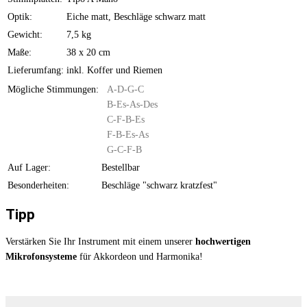
Optik:
Eiche matt, Beschläge schwarz matt
Gewicht:
7,5 kg
Maße:
38 x 20 cm
Lieferumfang:
inkl. Koffer und Riemen
Mögliche Stimmungen:
A-D-G-C
B-Es-As-Des
C-F-B-Es
F-B-Es-As
G-C-F-B
Auf Lager:
Bestellbar
Besonderheiten:
Beschläge "schwarz kratzfest"
Tipp
Verstärken Sie Ihr Instrument mit einem unserer
hochwertigen
Mikrofonsysteme
für Akkordeon und Harmonika!