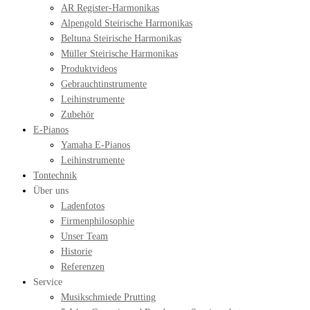
AR Register-Harmonikas
Alpengold Steirische Harmonikas
Beltuna Steirische Harmonikas
Müller Steirische Harmonikas
Produktvideos
Gebrauchtinstrumente
Leihinstrumente
Zubehör
E-Pianos
Yamaha E-Pianos
Leihinstrumente
Tontechnik
Über uns
Ladenfotos
Firmenphilosophie
Unser Team
Historie
Referenzen
Service
Musikschmiede Prutting