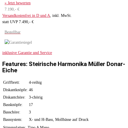
» Jetzt bewerten
7.190,- €
Versandkostenfrei in D und A
, inkl. MwSt.
statt UVP 7.490,- €
Bestellbar
inklusive Garantie und Service
Features: Steirische Harmonika Müller Donar-
Eiche
Griffbrett:
4-reihig
Diskantknöpfe:
46
Diskantchöre:
3-chörig
Bassknöpfe:
17
Basschöre:
3
Basssystem:
X- und H-Bass, Mollbässe auf Druck
Stimmplatten:
Tipo A Mano