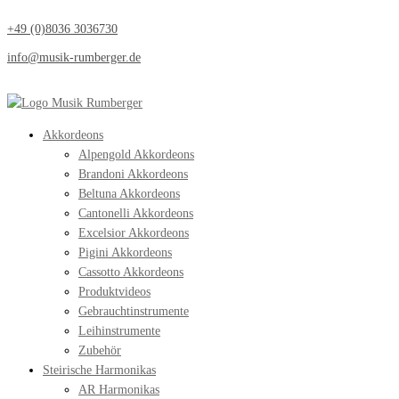
+49 (0)8036 3036730
info@musik-rumberger.de
Akkordeons
Alpengold Akkordeons
Brandoni Akkordeons
Beltuna Akkordeons
Cantonelli Akkordeons
Excelsior Akkordeons
Pigini Akkordeons
Cassotto Akkordeons
Produktvideos
Gebrauchtinstrumente
Leihinstrumente
Zubehör
Steirische Harmonikas
AR Harmonikas