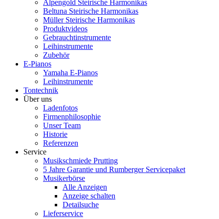
Alpengold Steirische Harmonikas
Beltuna Steirische Harmonikas
Müller Steirische Harmonikas
Produktvideos
Gebrauchtinstrumente
Leihinstrumente
Zubehör
E-Pianos
Yamaha E-Pianos
Leihinstrumente
Tontechnik
Über uns
Ladenfotos
Firmenphilosophie
Unser Team
Historie
Referenzen
Service
Musikschmiede Prutting
5 Jahre Garantie und Rumberger Servicepaket
Musikerbörse
Alle Anzeigen
Anzeige schalten
Detailsuche
Lieferservice