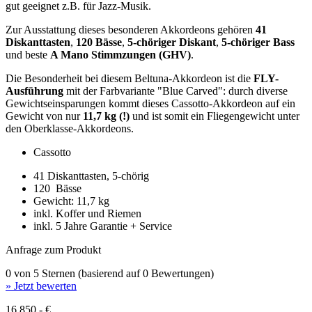
gut geeignet z.B. für Jazz-Musik.
Zur Ausstattung dieses besonderen Akkordeons gehören
41
Diskanttasten
,
120 Bässe
,
5-chöriger Diskant
,
5-chöriger Bass
und beste
A Mano Stimmzungen (GHV)
.
Die Besonderheit bei diesem Beltuna-Akkordeon ist die
FLY-
Ausführung
mit der Farbvariante "Blue Carved": durch diverse
Gewichtseinsparungen kommt dieses Cassotto-Akkordeon auf ein
Gewicht von nur
11,7 kg (!)
und ist somit ein Fliegengewicht unter
den Oberklasse-Akkordeons.
Cassotto
41 Diskanttasten, 5-chörig
120 Bässe
Gewicht: 11,7 kg
inkl. Koffer und Riemen
inkl. 5 Jahre Garantie + Service
Anfrage zum Produkt
0 von 5 Sternen (basierend auf 0 Bewertungen)
» Jetzt bewerten
16.850,- €