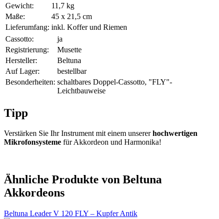
Gewicht:
11,7 kg
Maße:
45 x 21,5 cm
Lieferumfang:
inkl. Koffer und Riemen
Cassotto:
ja
Registrierung:
Musette
Hersteller:
Beltuna
Auf Lager:
bestellbar
Besonderheiten:
schaltbares Doppel-Cassotto, "FLY"-
Leichtbauweise
Tipp
Verstärken Sie Ihr Instrument mit einem unserer
hochwertigen
Mikrofonsysteme
für Akkordeon und Harmonika!
Ähnliche Produkte von Beltuna
Akkordeons
Beltuna Leader V 120 FLY – Kupfer Antik