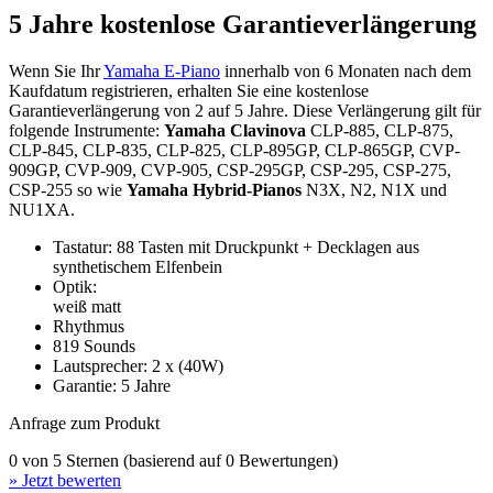
5 Jahre kostenlose Garantieverlängerung
Wenn Sie Ihr
Yamaha E-Piano
innerhalb von 6 Monaten nach dem
Kaufdatum registrieren, erhalten Sie eine kostenlose
Garantieverlängerung von 2 auf 5 Jahre. Diese Verlängerung gilt für
folgende Instrumente:
Yamaha Clavinova
CLP-885, CLP-875,
CLP-845, CLP-835, CLP-825, CLP-895GP, CLP-865GP, CVP-
909GP, CVP-909, CVP-905, CSP-295GP, CSP-295, CSP-275,
CSP-255 so wie
Yamaha Hybrid-Pianos
N3X, N2, N1X und
NU1XA.
Tastatur: 88 Tasten mit Druckpunkt + Decklagen aus
synthetischem Elfenbein
Optik:
weiß matt
Rhythmus
819 Sounds
Lautsprecher: 2 x (40W)
Garantie: 5 Jahre
Anfrage zum Produkt
0 von 5 Sternen (basierend auf 0 Bewertungen)
» Jetzt bewerten