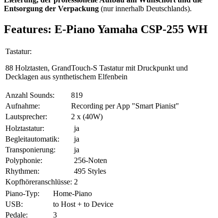
Entsorgung der Verpackung
(nur innerhalb Deutschlands).
Features: E-Piano Yamaha CSP-255 WH
Tastatur:
88 Holztasten, GrandTouch-S Tastatur mit Druckpunkt und
Decklagen aus synthetischem Elfenbein
Anzahl Sounds:
819
Aufnahme:
Recording per App "Smart Pianist"
Lautsprecher:
2 x (40W)
Holztastatur:
ja
Begleitautomatik:
ja
Transponierung:
ja
Polyphonie:
256-Noten
Rhythmen:
495 Styles
Kopfhöreranschlüsse:
2
Piano-Typ:
Home-Piano
USB:
to Host + to Device
Pedale:
3