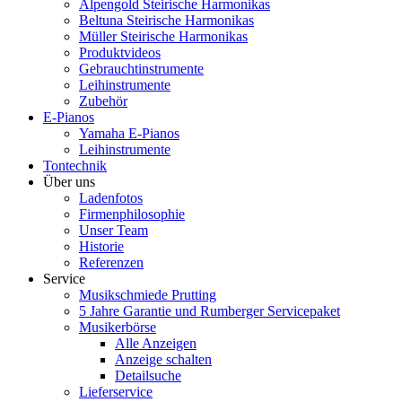
Alpengold Steirische Harmonikas
Beltuna Steirische Harmonikas
Müller Steirische Harmonikas
Produktvideos
Gebrauchtinstrumente
Leihinstrumente
Zubehör
E-Pianos
Yamaha E-Pianos
Leihinstrumente
Tontechnik
Über uns
Ladenfotos
Firmenphilosophie
Unser Team
Historie
Referenzen
Service
Musikschmiede Prutting
5 Jahre Garantie und Rumberger Servicepaket
Musikerbörse
Alle Anzeigen
Anzeige schalten
Detailsuche
Lieferservice