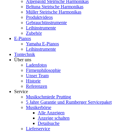
Alpengold Steirische Harmonikas
Beltuna Steirische Harmonikas
Müller Steirische Harmonikas
Produktvideos
Gebrauchtinstrumente
Leihinstrumente
Zubehör
E-Pianos
Yamaha E-Pianos
Leihinstrumente
Tontechnik
Über uns
Ladenfotos
Firmenphilosophie
Unser Team
Historie
Referenzen
Service
Musikschmiede Prutting
5 Jahre Garantie und Rumberger Servicepaket
Musikerbörse
Alle Anzeigen
Anzeige schalten
Detailsuche
Lieferservice