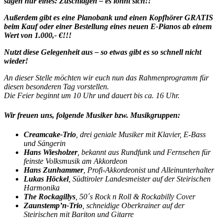
sagen nur eines: Zuschlagen – es lohnt sich!!
Außerdem gibt es eine Pianobank und einen Kopfhörer GRATIS
beim Kauf oder einer Bestellung eines neuen E-Pianos ab einem
Wert von 1.000,- €!!!
Nutzt diese Gelegenheit aus – so etwas gibt es so schnell nicht
wieder!
An dieser Stelle möchten wir euch nun das Rahmenprogramm für
diesen besonderen Tag vorstellen.
Die Feier beginnt um 10 Uhr und dauert bis ca. 16 Uhr.
Wir freuen uns, folgende Musiker bzw. Musikgruppen:
Creamcake-Trio
, drei geniale Musiker mit Klavier, E-Bass
und Sängerin
Hans Wiesholzer
, bekannt aus Rundfunk und Fernsehen für
feinste Volksmusik am Akkordeon
Hans Zunhammer
, Profi-Akkordeonist und Alleinunterhalter
Lukas Höckel
, Südtiroler Landesmeister auf der Steirischen
Harmonika
The Rockagillys
, 50´s Rock n Roll & Rockabilly Cover
Zaunstemp’n-Trio
, schneidige Oberkrainer auf der
Steirischen mit Bariton und Gitarre