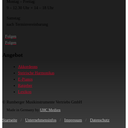
Montag – Freitag:
9 – 12.30 Uhr + 14 – 18 Uhr
Samstag:
nach Terminvereinbarung
Folgen
Folgen
Angebot
Akkordeons
Steirische Harmonikas
E-Pianos
Ratgeber
Lexikon
© Rumberger Musikinstrumente Vertriebs GmbH
Made in Germany by
UHC Medien
Startseite
/
Unternehmensinfos
/
Impressum
/
Datenschutz