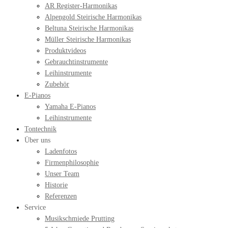
AR Register-Harmonikas
Alpengold Steirische Harmonikas
Beltuna Steirische Harmonikas
Müller Steirische Harmonikas
Produktvideos
Gebrauchtinstrumente
Leihinstrumente
Zubehör
E-Pianos
Yamaha E-Pianos
Leihinstrumente
Tontechnik
Über uns
Ladenfotos
Firmenphilosophie
Unser Team
Historie
Referenzen
Service
Musikschmiede Prutting