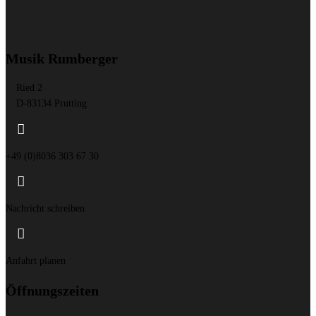
Musik Rumberger
Ried 2
D-83134 Prutting

+49 (0)8036 303 67 30

Nachricht schreiben

Anfahrt planen
Öffnungszeiten