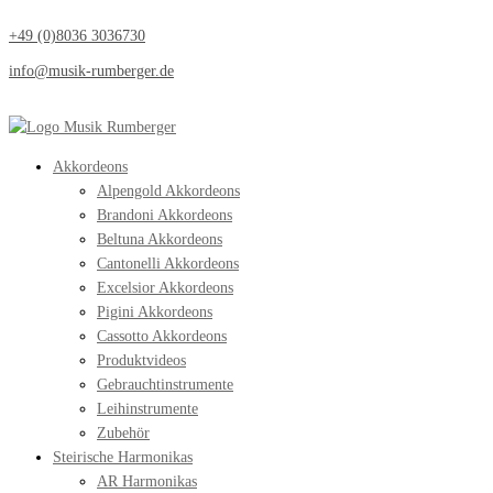
+49 (0)8036 3036730
info@musik-rumberger.de
Akkordeons
Alpengold Akkordeons
Brandoni Akkordeons
Beltuna Akkordeons
Cantonelli Akkordeons
Excelsior Akkordeons
Pigini Akkordeons
Cassotto Akkordeons
Produktvideos
Gebrauchtinstrumente
Leihinstrumente
Zubehör
Steirische Harmonikas
AR Harmonikas