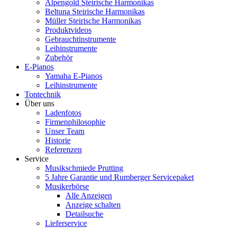
Alpengold Steirische Harmonikas
Beltuna Steirische Harmonikas
Müller Steirische Harmonikas
Produktvideos
Gebrauchtinstrumente
Leihinstrumente
Zubehör
E-Pianos
Yamaha E-Pianos
Leihinstrumente
Tontechnik
Über uns
Ladenfotos
Firmenphilosophie
Unser Team
Historie
Referenzen
Service
Musikschmiede Prutting
5 Jahre Garantie und Rumberger Servicepaket
Musikerbörse
Alle Anzeigen
Anzeige schalten
Detailsuche
Lieferservice