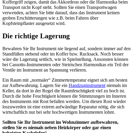
Koffergriff zeigen, damit das Akkordeon oder die Harmonika beim
Transport nicht Kopf steht. Sollten Sie einen Transportwagen
verwenden, achten Sie bitte darauf, dass das Instrument keinen
groben Erschütterungen wie z.B. beim Fahren über
Kopfsteinpflaster ausgesetzt wird.
Die richtige Lagerung
Bewahren Sie Ihr Instrument nie liegend auf, sondern immer auf den
Standfüßen stehend oder im Koffer bzw. Rucksack. Noch besser
wäre die Lagerung seitlich, wie in Spielstellung. Ansonsten können
bei Cassotto-Instrumenten oder Steirischen Harmonikas ein Teil der
Ventile im Instrument an Spannung verlieren.
Ein Raum mit „normaler“ Zimmertemperatur eignet sich am besten
zur Aufbewahrung. Lagern Sie ein
Handzuginstrument
niemals im
Keller, da dort in der Regel die Raumfeuchtigkeit viel zu hoch ist.
Durch die hohe Feuchtigkeit können die Stimmzungen im Inneren
des Instruments mit Rost befallen werden. Um diesen Rost wieder
loszuwerden ist eine extrem aufwändige Reparatur nötig, die sich
wirtschaftlich nur bei sehr hochwertigen Instrumenten lohnt.
Sollten Sie Ihr Instrument im Wohnzimmer aufbewahren,
stellen Sie es niemals neben Heizkörper oder gar einen
beheizten Kachelofen!