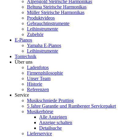
Alpengold Steirische Harmonikas
Beltuna Steirische Harmonikas
Müller Steirische Harmonikas
Produktvideos
Gebrauchtinstrumente
Leihinstrumente
Zubehör
E-Pianos
Yamaha E-Pianos
Leihinstrumente
Tontechnik
Über uns
Ladenfotos
Firmenphilosophie
Unser Team
Historie
Referenzen
Service
Musikschmiede Prutting
5 Jahre Garantie und Rumberger Servicepaket
Musikerbörse
Alle Anzeigen
Anzeige schalten
Detailsuche
Lieferservice