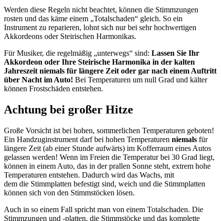
Werden diese Regeln nicht beachtet, können die Stimmzungen
rosten und das käme einem „Totalschaden“ gleich. So ein
Instrument zu reparieren, lohnt sich nur bei sehr hochwertigen
Akkordeons oder Steirischen Harmonikas.
Für Musiker, die regelmäßig „unterwegs“ sind:
Lassen Sie Ihr
Akkordeon oder Ihre Steirische Harmonika in der kalten
Jahreszeit niemals für längere Zeit oder gar nach einem Auftritt
über Nacht im Auto!
Bei Temperaturen um null Grad und kälter
können Frostschäden entstehen.
Achtung bei großer Hitze
Große Vorsicht ist bei hohen, sommerlichen Temperaturen geboten!
Ein Handzuginstrument darf bei hohen Temperaturen
niemals
für
längere Zeit (ab einer Stunde aufwärts) im Kofferraum eines Autos
gelassen werden! Wenn im Freien die Temperatur bei 30 Grad liegt,
können in einem Auto, das in der prallen Sonne steht, extrem hohe
Temperaturen entstehen. Dadurch wird das Wachs, mit
dem die Stimmplatten befestigt sind, weich und die Stimmplatten
können sich von den Stimmstöcken lösen.
Auch in so einem Fall spricht man von einem Totalschaden. Die
Stimmzungen und -platten, die Stimmstöcke und das komplette